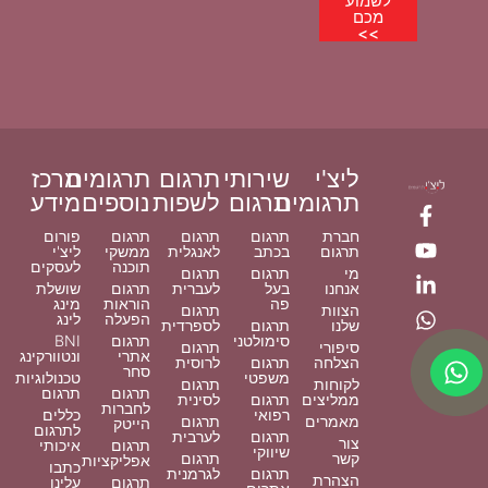
לשמוע
מכם
>>
ליצ'י
שירותי
תרגום
תרגומים
מרכז
תרגומים
תרגום
לשפות
נוספים
מידע
חברת
תרגום
תרגום
תרגום
פורום
תרגום
בכתב
לאנגלית
ממשקי
ליצ'י
תוכנה
לעסקים
מי
תרגום
תרגום
אנחנו
בעל
לעברית
תרגום
שושלת
פה
הוראות
מינג
הצוות
תרגום
הפעלה
לינג
שלנו
תרגום
לספרדית
סימולטני
תרגום
BNI
סיפורי
תרגום
אתרי
ונטוורקינג
הצלחה
תרגום
לרוסית
סחר
משפטי
טכנולוגיות
לקוחות
תרגום
תרגום
תרגום
ממליצים
תרגום
לסינית
לחברות
רפואי
כללים
מאמרים
תרגום
הייטק
לתרגום
תרגום
לערבית
צור
תרגום
איכותי
שיווקי
קשר
תרגום
אפליקציות
כתבו
תרגום
לגרמנית
הצהרת
תרגום
עלינו