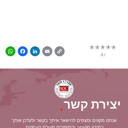
pp
acebook
LinkedIn
Email
Copy
/ 5.
Link
יצירת קשר
.
אנחנו מקווים ומצפים להישאר איתך בקשר ולעדכן אותך
במידע מקצועי ובסיפורים מעולם העסקים.