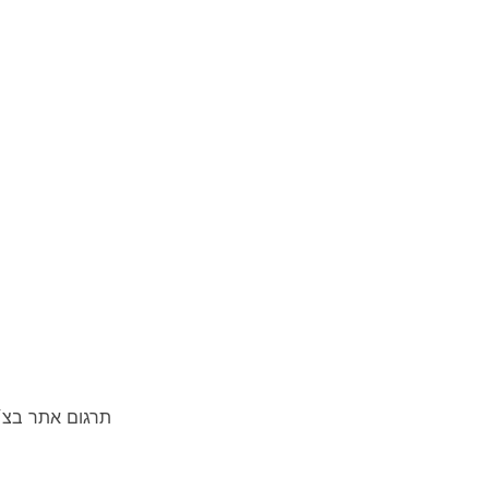
תרגום אתר בצ׳י