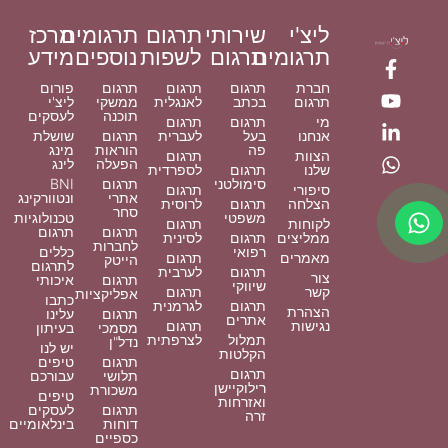
ליצ'י
שירותי
תרגום
תרגומים
מרכז
תרגומים
תרגום
לשפות
נוספים
מידע
חברת
תרגום
תרגום
תרגום
פורום
תרגום
בכתב
לאנגלית
ממשקי
ליצ'י
תוכנה
לעסקים
מי
תרגום
תרגום
אנחנו
בעל
לעברית
תרגום
שושלת
פה
הוראות
מינג
הצוות
תרגום
הפעלה
לינג
שלנו
תרגום
לספרדית
סימולטני
תרגום
BNI
סיפורי
תרגום
אתרי
ונטוורקינג
הצלחה
תרגום
לרוסית
סחר
משפטי
טכנולוגיות
לקוחות
תרגום
תרגום
תרגום
ממליצים
תרגום
לסינית
לחברות
רפואי
כללים
מאמרים
תרגום
הייטק
לתרגום
תרגום
לערבית
צור
תרגום
איכותי
שיווקי
קשר
תרגום
אפליקציות
כתבו
תרגום
לגרמנית
הצהרת
תרגום
עלינו
אתרים
נגישות
תרגום
מסמכי
בעיתון
תמלול
לצרפתית
נדל"ן
יש לנו
הקלטות
תרגום
טיפים
תרגום
תלושי
עבורכם
רילוקיישן
משכורת
טיפים
ואזרחות
תרגום
לעסקים
זרה
דוחות
בינלאומיים
כספיים