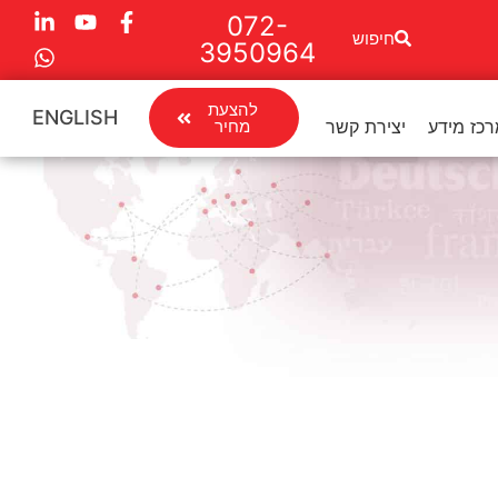
072-
חיפוש
3950964
להצעת
ENGLISH
כז מידע
יצירת קשר
מחיר