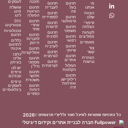
תוכנה
לעסקים
מי
תרגום
תרגום
אנחנו
בעל
לעברית
תרגום
שושלת
פה
הוראות
מינג
הצוות
תרגום
הפעלה
לינג
שלנו
תרגום
לספרדית
סימולטני
תרגום
BNI
סיפורי
תרגום
אתרי
ונטוורקינג
הצלחה
תרגום
לרוסית
סחר
משפטי
טכנולוגיות
לקוחות
תרגום
תרגום
תרגום
ממליצים
תרגום
לסינית
לחברות
רפואי
כללים
מאמרים
תרגום
הייטק
לתרגום
תרגום
לערבית
צור
תרגום
איכותי
שיווקי
קשר
תרגום
אפליקציות
כתבו
תרגום
לגרמנית
הצהרת
תרגום
עלינו
אתרים
נגישות
תרגום
מסמכי
בעיתון
תמלול
לצרפתית
נדל"ן
יש לנו
הקלטות
תרגום
טיפים
תרגום
תלושי
עבורכם
רילוקיישן
משכורת
טיפים
ואזרחות
תרגום
לעסקים
זרה
דוחות
בינלאומיים
כספיים
2026
כל הזכויות שמורות למיכל חפר ולליצ'י תרגומים ©
Fullpower חברה לבניית אתרים וקידום דיגיטלי