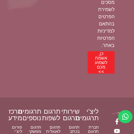
מסכים
לשמירת
הפרטים
בהתאם
למדיניות
הפרטיות
באתר.
כן,
אשמח
לשמוע
מכם
>>
ליצ'י
שירותי
תרגום
תרגומים
מרכז
תרגומים
תרגום
לשפות
נוספים
מידע
חברת
תרגום
תרגום
תרגום
פורום
תרגום
בכתב
לאנגלית
ממשקי
ליצ'י