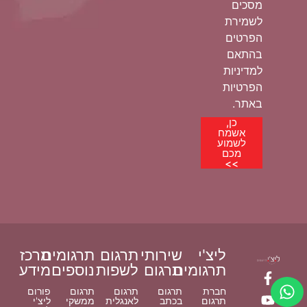
מסכים
לשמירת
הפרטים
בהתאם
למדיניות
הפרטיות
באתר.
כן,
אשמח
לשמוע
מכם
>>
ליצ'י
שירותי
תרגום
תרגומים
מרכז
תרגומים
תרגום
לשפות
נוספים
מידע
חברת
תרגום
תרגום
תרגום
פורום
תרגום
בכתב
לאנגלית
ממשקי
ליצ'י