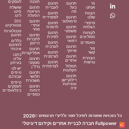
תוכנה
לעסקים
מי
תרגום
תרגום
אנחנו
בעל
לעברית
תרגום
שושלת
פה
הוראות
מינג
הצוות
תרגום
הפעלה
לינג
שלנו
תרגום
לספרדית
סימולטני
תרגום
BNI
סיפורי
תרגום
אתרי
ונטוורקינג
הצלחה
תרגום
לרוסית
סחר
משפטי
טכנולוגיות
לקוחות
תרגום
תרגום
תרגום
ממליצים
תרגום
לסינית
לחברות
רפואי
כללים
מאמרים
תרגום
הייטק
לתרגום
תרגום
לערבית
צור
תרגום
איכותי
שיווקי
קשר
תרגום
אפליקציות
כתבו
תרגום
לגרמנית
הצהרת
תרגום
עלינו
אתרים
נגישות
תרגום
מסמכי
בעיתון
תמלול
לצרפתית
נדל"ן
יש לנו
הקלטות
תרגום
טיפים
תרגום
תלושי
עבורכם
רילוקיישן
משכורת
טיפים
ואזרחות
תרגום
לעסקים
זרה
דוחות
בינלאומיים
כספיים
2026
כל הזכויות שמורות למיכל חפר ולליצ'י תרגומים ©
Fullpower חברה לבניית אתרים וקידום דיגיטלי