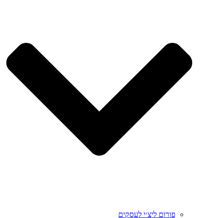
פורום ליצ׳י לעסקים