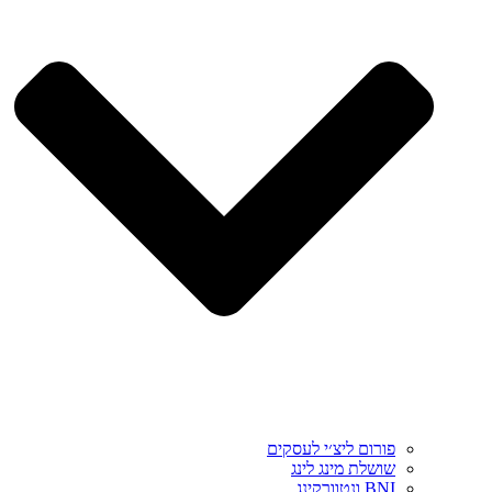
פורום ליצ׳י לעסקים
שושלת מינג לינג
BNI ונטוורקינג