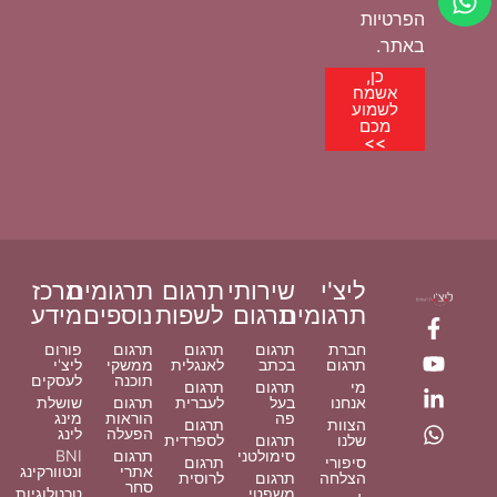
הפרטיות
באתר.
כן,
אשמח
לשמוע
מכם
>>
ליצ'י
שירותי
תרגום
תרגומים
מרכז
תרגומים
תרגום
לשפות
נוספים
מידע
חברת
תרגום
תרגום
תרגום
פורום
תרגום
בכתב
לאנגלית
ממשקי
ליצ'י
תוכנה
לעסקים
מי
תרגום
תרגום
אנחנו
בעל
לעברית
תרגום
שושלת
פה
הוראות
מינג
הצוות
תרגום
הפעלה
לינג
שלנו
תרגום
לספרדית
סימולטני
תרגום
BNI
סיפורי
תרגום
אתרי
ונטוורקינג
הצלחה
תרגום
לרוסית
סחר
משפטי
טכנולוגיות