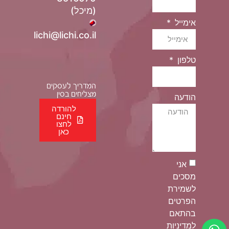
(מיכל)
אימייל
lichi@lichi.co.il
טלפון
המדריך לעסקים
מצליחים בסין
הודעה
להורדה
חינם
לחצו
כאן
אני
מסכים
לשמירת
הפרטים
בהתאם
למדיניות