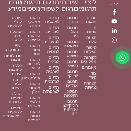
ליצ'י
שירותי
תרגום
תרגומים
מרכז
תרגומים
תרגום
לשפות
נוספים
מידע
חברת
תרגום
תרגום
תרגום
פורום
תרגום
בכתב
לאנגלית
ממשקי
ליצ'י
תוכנה
לעסקים
מי
תרגום
תרגום
אנחנו
בעל
לעברית
תרגום
שושלת
פה
הוראות
מינג
הצוות
תרגום
הפעלה
לינג
שלנו
תרגום
לספרדית
סימולטני
תרגום
BNI
סיפורי
תרגום
אתרי
ונטוורקינג
הצלחה
תרגום
לרוסית
סחר
משפטי
טכנולוגיות
לקוחות
תרגום
תרגום
תרגום
ממליצים
תרגום
לסינית
לחברות
רפואי
כללים
מאמרים
תרגום
הייטק
לתרגום
תרגום
לערבית
צור
תרגום
איכותי
שיווקי
קשר
תרגום
אפליקציות
כתבו
תרגום
לגרמנית
הצהרת
תרגום
עלינו
אתרים
נגישות
תרגום
מסמכי
בעיתון
תמלול
לצרפתית
נדל"ן
יש לנו
הקלטות
תרגום
טיפים
תרגום
תלושי
עבורכם
רילוקיישן
משכורת
טיפים
ואזרחות
תרגום
לעסקים
זרה
דוחות
בינלאומיים
כספיים